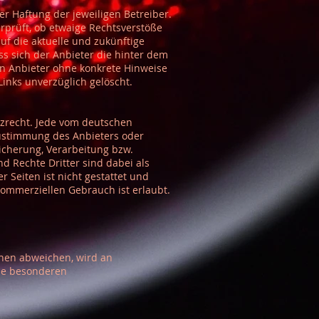
er Haftung der jeweiligen Betreiber.
rprüft, ob etwaige Rechtsverstöße
uf die aktuelle und zukünftige
ss sich der Anbieter die hinter dem
den Anbieter ohne konkrete Hinweise
inks unverzüglich gelöscht.
tzrecht. Jede vom deutschen
Zustimmung des Anbieters oder
eicherung, Verarbeitung bzw.
 Rechte Dritter sind dabei als
 Seiten ist nicht gestattet und
kommerziellen Gebrauch ist erlaubt.
hen abweichen, wird an
die besonderen