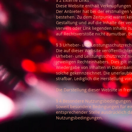
§ 2 Externe Links
Diese Website enthält Verknüpfungen z
Der Anbieter hat bei der erstmaligen 
bestehen. Zu dem Zeitpunkt waren keine
Gestaltung und auf die Inhalte der ve
Verweis oder Link liegenden Inhalte z
auf Rechtsverstöße nicht zumutbar. Be
§ 3 Urheber- und Leistungsschutzrech
Die auf dieser Website veröffentlich
Urheber- und Leistungsschutzrecht ni
jeweiligen Rechteinhabers. Dies gilt 
Wiedergabe von Inhalten in Datenbank
solche gekennzeichnet. Die unerlaubte 
strafbar. Lediglich die Herstellung v
Die Darstellung dieser Website in frem
§ 4 Besondere Nutzungsbedingungen
Soweit besondere Bedingungen für ei
entsprechender Stelle ausdrücklich da
Nutzungsbedingungen.