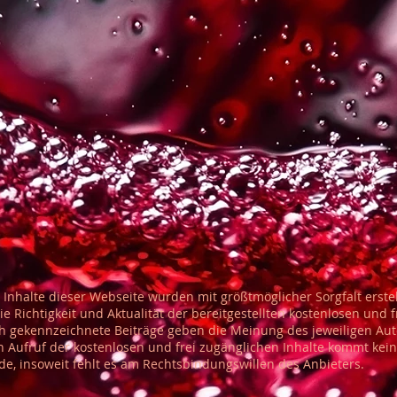
 Inhalte dieser Webseite wurden mit größtmöglicher Sorgfalt erstel
 Richtigkeit und Aktualität der bereitgestellten kostenlosen und f
h gekennzeichnete Beiträge geben die Meinung des jeweiligen Au
n Aufruf der kostenlosen und frei zugänglichen Inhalte kommt kein
, insoweit fehlt es am Rechtsbindungswillen des Anbieters.