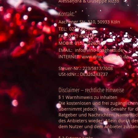
Alessandra & Giuseppe Rizzo
Kontakt:
Aachener Str. 510, 50933 Köln
TEL: 0221 495692
FAX: 0221 493718
MOBIL: 0152 25280476
EMAIL:
info@vino-spaghetti.de
INTERNET:
www.vino-spaghetti.de
Steuer-Nr.: 223/5817/7608
USt-IdNr.: DE326243737
Disclaimer – rechtliche Hinweise
§ 1 Warnhinweis zu Inhalten
Die kostenlosen und frei zugänglichen
übernimmt jedoch keine Gewähr für die
Ratgeber und Nachrichten. Namentlic
des Anbieters wieder. Allein durch de
dem Nutzer und dem Anbieter zustande