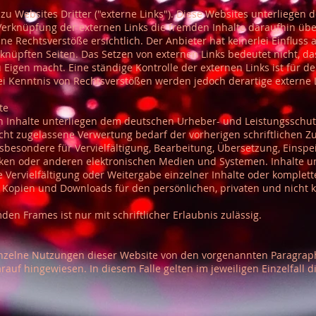
u Websites Dritter ("externe Links"). Diese Websites unterliegen d
Verknüpfung der externen Links die fremden Inhalte daraufhin übe
 Rechtsverstöße ersichtlich. Der Anbieter hat keinerlei Einfluss a
rknüpften Seiten. Das Setzen von externen Links bedeutet nicht, da
u Eigen macht. Eine ständige Kontrolle der externen Links ist für 
i Kenntnis von Rechtsverstößen werden jedoch derartige externe L
te
ten Inhalte unterliegen dem deutschen Urheber- und Leistungsschu
cht zugelassene Verwertung bedarf der vorherigen schriftlichen 
insbesondere für Vervielfältigung, Bearbeitung, Übersetzung, Einsp
en oder anderen elektronischen Medien und Systemen. Inhalte und
Vervielfältigung oder Weitergabe einzelner Inhalte oder kompletter
on Kopien und Downloads für den persönlichen, privaten und nicht 
den Frames ist nur mit schriftlicher Erlaubnis zulässig.
nzelne Nutzungen dieser Website von den vorgenannten Paragrap
rauf hingewiesen. In diesem Falle gelten im jeweiligen Einzelfall 